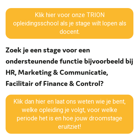
Klik hier voor onze TRION
opleidingsschool als je stage wilt lopen als
docent.
Zoek je een stage voor een
ondersteunende functie bijvoorbeeld bij
HR, Marketing & Communicatie,
Facilitair of Finance & Control?
Klik dan hier en laat ons weten wie je bent,
welke opleiding je volgt, voor welke
periode het is en hoe jouw droomstage
eruitziet!