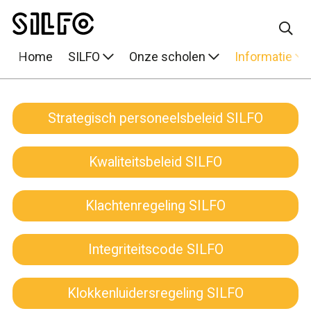
Home
SILFO
Onze scholen
Informatie
Strategisch personeelsbeleid SILFO
Kwaliteitsbeleid SILFO
Klachtenregeling SILFO
Integriteitscode SILFO
Klokkenluidersregeling SILFO