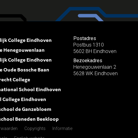
Postadres
lijk College Eindhoven
Postbus 1310
ie Henegouwenlaan
5602 BH Eindhoven
lijk College Eindhoven
Bezoekadres
Henegouwenlaan 2
ie Oude Bossche Baan
5628 WK Eindhoven
recht College
national School Eindhoven
l College Eindhoven
school de Ganzebloem
school Beneden Beekloop
rwaarden
Copyrights
Informatie