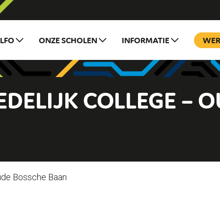
ILFO
ONZE SCHOLEN
INFORMATIE
WER
EDELIJK COLLEGE – 
Oude Bossche Baan