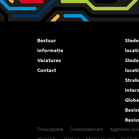
Bestuur
Stede
Informatie
locat
Vacatures
Stede
Contact
locat
Strab
Inter
Globa
Basis
Basis
Privacybeleid
Cookiestatement
Algemene voo