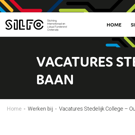
HOME
S
VACATURES ST
BAAN
Home
-
Werken bij
-
Vacatures Stedelijk College – 